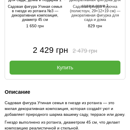
Садовая фигура Утиная семья
Садовая фигура Курочка
С
в гнезде из ротанга №3 —
(полистоун, 29×12×19 см) —
декоративная композиция,
декоративная фигурка для
диаметр 45 см
сада и дома
1 650 грн
829 грн
2 429 грн
2 479 грн
Купить
Описание
Садовая фигура Утиная семья в гнезде из ротанга — это
милая декоративная композиция, которая создаёт уют и
добавляет природного шарма вашему саду, террасе или дому.
Гнездо выполнено из ротанга, диаметром 45 см, что делает
композицию реалистичной и стильной.