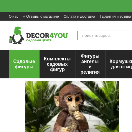
Перейти к основному контенту
О нас
⭐ Отзывы о магазине
Оплата и доставка
Гарантия и возвра
Фигуры
Комплекты
Садовые
ангелы
Кормушк
садовых
фигуры
и
для пти
фигур
религия