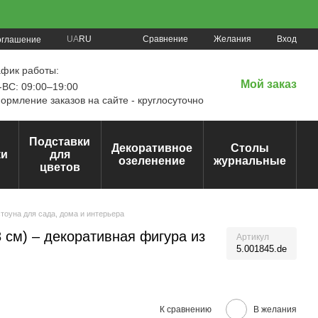
Сравнение
UA
RU
Желания
Вход
оглашение
афик работы:
Мой заказ
ВС: 09:00–19:00
рмление заказов на сайте - круглосуточно
Подставки
Декоративное
Столы
ки
для
озеленение
журнальные
цветов
тоуна для сада, дома и интерьера
 см) – декоративная фигура из
Артикул
5.001845.de
К сравнению
В желания