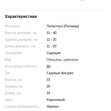
Характеристики
Материал
Полистоун (Полимер)
Высота диапазон, см
31 - 40
Ширина диапазон, см
11 - 20
Длина диапазон, см
11 - 20
Положение
Сидящая
Вид
Обезьяны, шимпанзе
Атмосферостойкость
Да
Тип
Садовые фигурки
Высота, см
33
Ширина, см
20
Длина, см
18
Цвет
Коричневый
Страна производитель
Украина