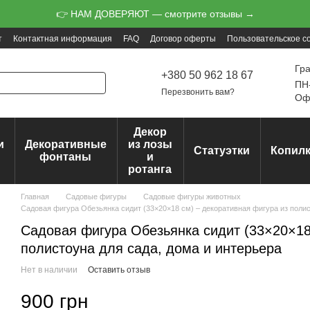
👉 НАМ ДОВЕРЯЮТ — смотрите отзывы →
т
Контактная информация
FAQ
Договор оферты
Пользовательское с
Гр
+380 50 962 18 67
ПН-
Перезвонить вам?
Офо
Декор
и
Декоративные
из лозы
Статуэтки
Копил
ц
фонтаны
и
ротанга
Главная
Садовые фигуры
Садовые фигуры животных
Садовая фигура Обезьянка сидит (33×20×18 см) – декоративная фигура из полис
Садовая фигура Обезьянка сидит (33×20×18
полистоуна для сада, дома и интерьера
Нет в наличии
Оставить отзыв
900 грн