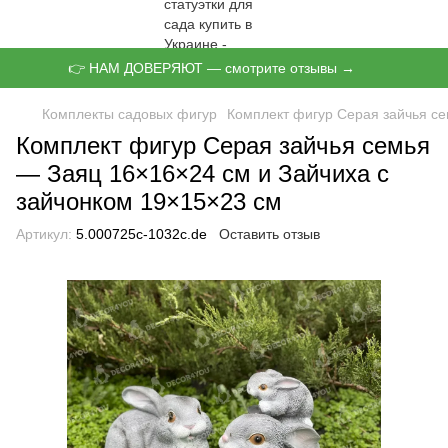
👉 НАМ ДОВЕРЯЮТ — смотрите отзывы →
Комплекты садовых фигур
Комплект фигур Серая зайчья се
Комплект фигур Серая зайчья семья
— Заяц 16×16×24 см и Зайчиха с
зайчонком 19×15×23 см
Артикул:
5.000725с-1032с.de
Оставить отзыв