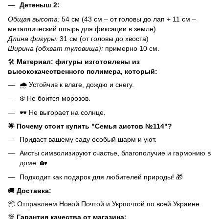
Детеныш 2:
Общая высота:
54 см (43 см – от головы до лап + 11 см –
металлический штырь для фиксации в земле)
Длина фигуры:
31 см (от головы до хвоста)
Ширина (обхват туловища):
примерно 10 см.
🛠️
Материал: фигуры изготовлены из
высококачественного полимера, который:
🌧️ Устойчив к влаге, дождю и снегу.
❄️ Не боится морозов.
🕶️ Не выгорает на солнце.
🌟 Почему стоит купить "Семья аистов №114"?
Придаст вашему саду особый шарм и уют.
Аисты символизируют счастье, благополучие и гармонию в
доме. 🏡
Подходит как подарок для любителей природы! 🎁
🚚
Доставка:
📦 Отправляем Новой Почтой и Укрпочтой по всей Украине.
💯
Гарантия качества от магазина: