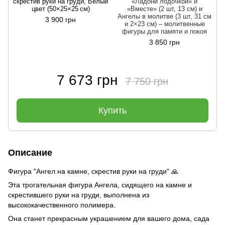
скрестив руки на груди, Белый
«Ладони лодочкой» и
цвет (50×25×25 см)
«Вместе» (2 шт, 13 см) и
с
Ангелы в молитве (3 шт, 31 см
3 900 грн
и 2×23 см) – молитвенные
фигуры для памяти и покоя
3 850 грн
7 673 грн
7 750 грн
Купить
Описание
Фигура "Ангел на камне, скрестив руки на груди" 🙏
Эта трогательная фигура Ангела, сидящего на камне и
скрестившего руки на груди, выполнена из
высококачественного полимера.
Она станет прекрасным украшением для вашего дома, сада