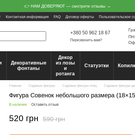
👉 НАМ ДОВЕРЯЮТ — смотрите отзывы →
т
Контактная информация
FAQ
Договор оферты
Пользовательское с
Гр
+380 50 962 18 67
ПН-
Перезвонить вам?
Офо
Декор
и
Декоративные
из лозы
Статуэтки
Копил
ц
фонтаны
и
ротанга
Главная
Садовые фигуры
Садовые фигуры птиц
Садовые фигуры ди
Фигура Совенок небольшого размера (18×15
В наличии
Оставить отзыв
520 грн
590 грн