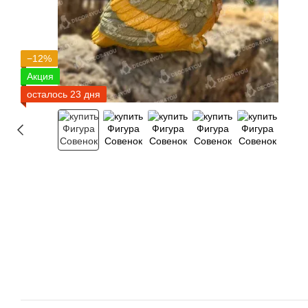
−12%
Акция
осталось 23 дня