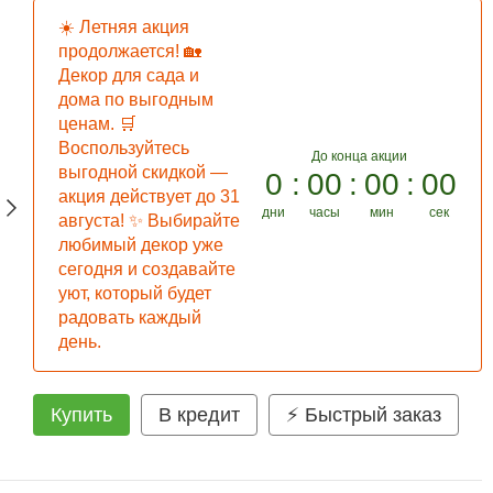
☀️ Летняя акция
продолжается! 🏡
Декор для сада и
дома по выгодным
ценам. 🛒
Воспользуйтесь
До конца акции
выгодной скидкой —
0
00
00
00
акция действует до 31
дни
часы
мин
сек
августа! ✨ Выбирайте
любимый декор уже
сегодня и создавайте
уют, который будет
радовать каждый
день.
Купить
В кредит
⚡ Быстрый заказ