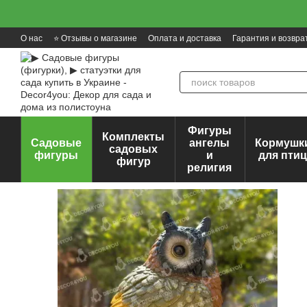
Перейти к основному контенту
О нас
⭐ Отзывы о магазине
Оплата и доставка
Гарантия и возвра
Фигуры
Комплекты
Садовые
ангелы
Кормушк
садовых
фигуры
и
для пти
фигур
религия