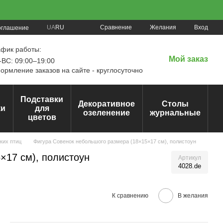
Сравнение
UA
RU
Желания
Вход
оглашение
афик работы:
Мой заказ
ВС: 09:00–19:00
рмление заказов на сайте - круглосуточно
Подставки
Декоративное
Столы
ки
для
озеленение
журнальные
цветов
ких птиц
Фигура Совенок небольшого размера (18×15×17 см), полистоун
×17 см), полистоун
Артикул
4028.de
К сравнению
В желания