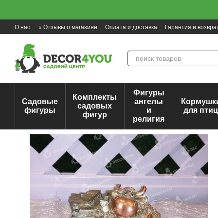
Перейти к основному контенту
О нас
⭐ Отзывы о магазине
Оплата и доставка
Гарантия и возвра
Фигуры
Комплекты
Садовые
ангелы
Кормушк
садовых
фигуры
и
для пти
фигур
религия