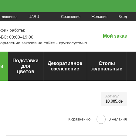
Сравнение
UA
RU
Желания
Вход
оглашение
афик работы:
Мой заказ
ВС: 09:00–19:00
рмление заказов на сайте - круглосуточно
Подставки
Декоративное
Столы
ки
для
озеленение
журнальные
цветов
Артикул
10.085.de
К сравнению
В желания