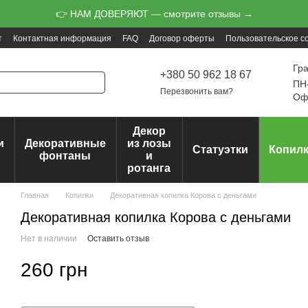
👉 НАМ ДОВЕРЯЮТ — смотрите отзывы →
т
Контактная информация
FAQ
Договор оферты
Пользовательское с
Гр
+380 50 962 18 67
ПН-
Перезвонить вам?
Офо
Декор
и
Декоративные
из лозы
Статуэтки
Копил
ц
фонтаны
и
ротанга
Главная
Копилки
Декоративная копилка Корова с деньгами
Декоративная копилка Корова с деньгами
Нет в наличии
Оставить отзыв
260 грн