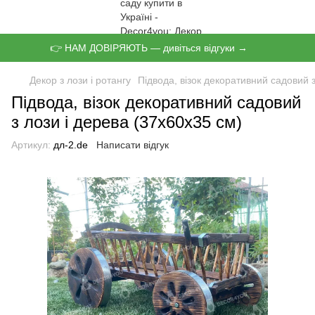
👉 НАМ ДОВІРЯЮТЬ — дивіться відгуки →
Декор з лози і ротангу
Підвода, візок декоративний садовий з
Підвода, візок декоративний садовий
з лози і дерева (37х60х35 см)
Артикул:
дл-2.de
Написати відгук