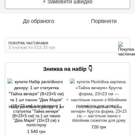
⚡ Замовити швидко
До обраного
Порівняти
ПОКУПКА ЧАСТИНАМИ
3 платежі по 513.33 грн
Знижка на набір 👇
Набір релігійного декору: 1 шт
Релігійна картина «Тайна
статуетка "Тайна вечеря"
вечеря» Кругла форма, 23×23
(8×23×5 см) та 1 шт панно
см — настільне панно з
"Діва Марія" (15×23 см) з
біблійним сюжетом для дому
полістоуну
720 грн
1 540 грн