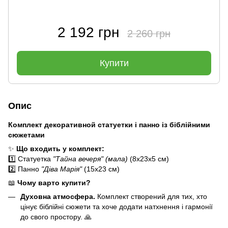
2 192 грн
2 260 грн
Купити
Опис
Комплект декоративной статуетки і панно із біблійними
сюжетами
✨
Що входить у комплект:
1️⃣ Статуетка
"Тайна вечеря" (мала)
(8x23x5 см)
2️⃣ Панно
"Діва Марія"
(15x23 см)
📖
Чому варто купити?
Духовна атмосфера.
Комплект створений для тих, хто
цінує біблійні сюжети та хоче додати натхнення і гармонії
до свого простору. 🙏