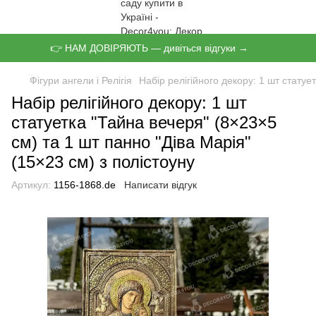
👉 НАМ ДОВІРЯЮТЬ — дивіться відгуки →
Фігури ангели і Релігія
Набір релігійного декору: 1 шт статуе
Набір релігійного декору: 1 шт
статуетка "Тайна вечеря" (8×23×5
см) та 1 шт панно "Діва Марія"
(15×23 см) з полістоуну
Артикул:
1156-1868.de
Написати відгук