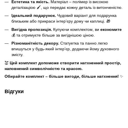
Естетика та якість.
Матеріал – полімер із високою
деталізацією 🖌️, що передає кожну деталь із витонченістю.
Ідеальний подарунок.
Чудовий варіант для подарунка
близьким або прикраси інтер’єру дому чи каплиці. 🎁
Вигідна пропозиція.
Купуючи комплектом, ви
економите
💰 та отримуєте більше за вигіднішою ціною.
Різноманітність декору.
Статуетка та панно легко
впишуться у будь-який інтер’єр, додаючи йому духовного
змісту.
💒
Цей комплект допоможе створити натхненний простір,
наповнений символічністю та красою.
Обирайте комплект – більше вигоди, більше натхнення!
✨
Відгуки