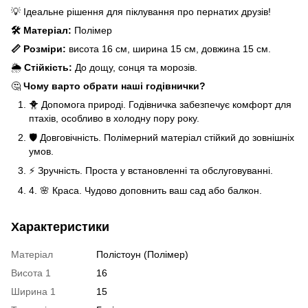
💡 Ідеальне рішення для піклування про пернатих друзів!
🛠️ Матеріал:
Полімер
📏 Розміри:
висота 16 см, ширина 15 см, довжина 15 см.
🌦️
Стійкість:
До дощу, сонця та морозів.
🤔
Чому варто обрати наші годівнички?
🐥 Допомога природі. Годівничка забезпечує комфорт для
птахів, особливо в холодну пору року.
🛡️ Довговічність. Полімерний матеріал стійкий до зовнішніх
умов.
⚡ Зручність. Проста у встановленні та обслуговуванні.
4. 🌸 Краса. Чудово доповнить ваш сад або балкон.
Характеристики
Матеріал
Полістоун (Полімер)
Висота 1
16
Ширина 1
15