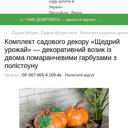
👉 НАМ ДОВІРЯЮТЬ — дивіться відгуки →
Садові фігури
Садові фігури овочі
Комплект садового декор
Комплект садового декору «Щедрий
урожай» — декоративний возик із
двома помаранчевими гарбузами з
полістоуну
Артикул:
GF-007-005-4.109.de
Написати відгук