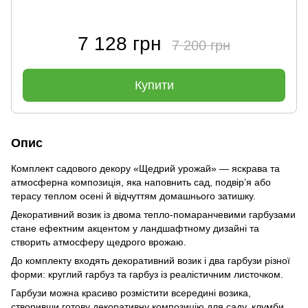
7 128 грн
7 200 грн
Купити
Опис
Комплект садового декору «Щедрий урожай» — яскрава та
атмосферна композиція, яка наповнить сад, подвір’я або
терасу теплом осені й відчуттям домашнього затишку.
Декоративний возик із двома тепло-помаранчевими гарбузами
стане ефектним акцентом у ландшафтному дизайні та
створить атмосферу щедрого врожаю.
До комплекту входять декоративний возик і два гарбузи різної
форми: круглий гарбуз та гарбуз із реалістичним листочком.
Гарбузи можна красиво розмістити всередині возика,
створивши готову декоративну композицію для саду, клумби,