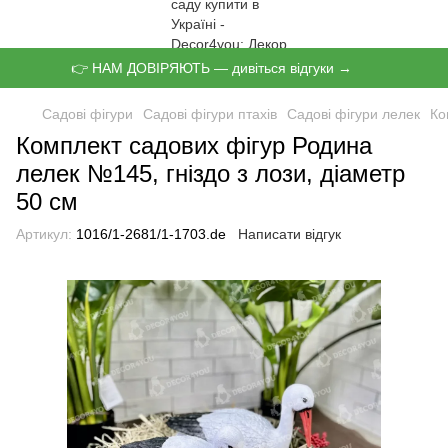
👉 НАМ ДОВІРЯЮТЬ — дивіться відгуки →
Садові фігури
Садові фігури птахів
Садові фігури лелек
Ко
Комплект садових фігур Родина
лелек №145, гніздо з лози, діаметр
50 см
Артикул:
1016/1-2681/1-1703.de
Написати відгук