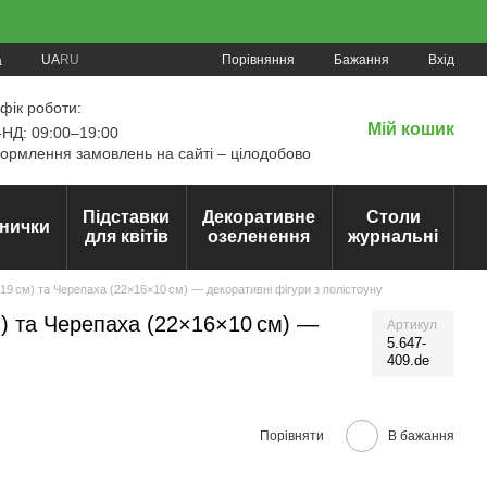
Порівняння
UA
RU
Бажання
Вхід
а
фік роботи:
Мій кошик
НД: 09:00–19:00
рмлення замовлень на сайті – цілодобово
Підставки
Декоративне
Столи
нички
для квітів
озеленення
журнальні
19 см) та Черепаха (22×16×10 см) — декоративні фігури з полістоуну
) та Черепаха (22×16×10 см) —
Артикул
5.647-
409.de
Порівняти
В бажання