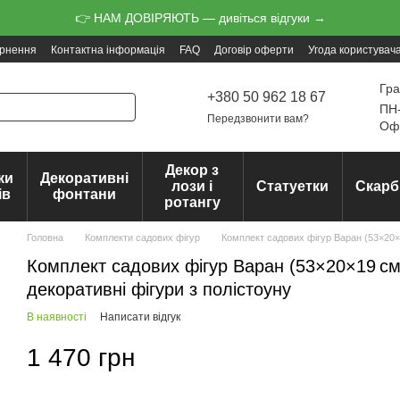
👉 НАМ ДОВІРЯЮТЬ — дивіться відгуки →
ернення
Контактна інформація
FAQ
Договір оферти
Угода користувач
Гра
+380 50 962 18 67
ПН-
Передзвонити вам?
Офо
Декор з
ки
Декоративні
лози і
Статуетки
Скарб
ів
фонтани
ротангу
Головна
Комплекти садових фігур
Комплект садових фігур Варан (53×20×
Комплект садових фігур Варан (53×20×19 см
декоративні фігури з полістоуну
В наявності
Написати відгук
1 470 грн