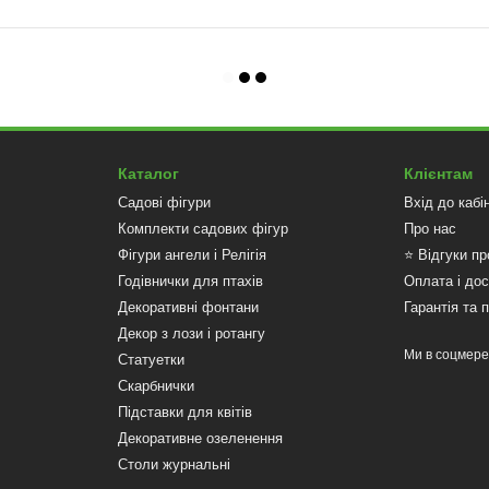
Каталог
Клієнтам
Садові фігури
Вхід до кабі
Комплекти садових фігур
Про нас
Фігури ангели і Релігія
⭐ Відгуки пр
Годівнички для птахів
Оплата і до
Декоративні фонтани
Гарантія та 
Декор з лози і ротангу
Ми в соцмер
Статуетки
Скарбнички
Підставки для квітів
Декоративне озеленення
Столи журнальні