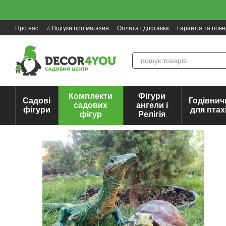
Перейти до основного контенту
Про нас
⭐ Відгуки про магазин
Оплата і доставка
Гарантія та пов
Комплекти
Фігури
Садові
Годівнич
садових
ангели і
фігури
для птах
фігур
Релігія