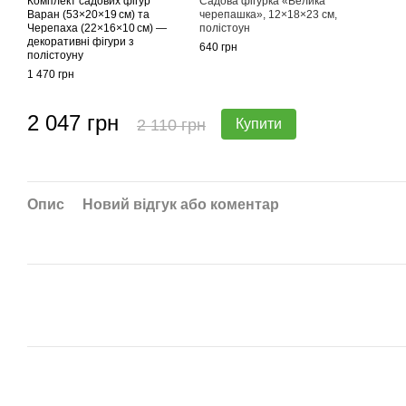
Комплект садових фігур
Садова фігурка «Велика
Варан (53×20×19 см) та
черепашка», 12×18×23 см,
Черепаха (22×16×10 см) —
полістоун
декоративні фігури з
640 грн
полістоуну
1 470 грн
2 047 грн
2 110 грн
Купити
Опис
Новий відгук або коментар