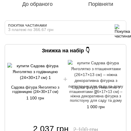
До обраного
Порівняти
ПОКУПКА ЧАСТИНАМИ
3 платежі по 366.67 грн
Знижка на набір 👇
Садова фігура Янголятко з
Садова фігура Янголятко з
годівницею (24×30×17 см)
пташенятами (26×17×13 см) –
ніжна декоративна фігурка з
1 100 грн
полістоуну для саду та дому
1 000 грн
2 037 грн
2 100 грн