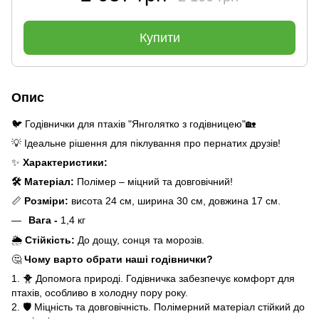
Купити
Опис
🐦 Годівнички для птахів "Янголятко з годівницею"🏡
💡 Ідеальне рішення для піклування про пернатих друзів!
✨
Характеристики:
🛠️ Матеріал:
Полімер – міцний та довговічний!
📏
Розміри:
висота 24 см, ширина 30 см, довжина 17 см.
Вага -
1,4 кг
🌦️
Стійкість:
До дощу, сонця та морозів.
🤔
Чому варто обрати наші годівнички?
1. 🐥 Допомога природі. Годівничка забезпечує комфорт для
птахів, особливо в холодну пору року.
2. 🛡️ Міцність та довговічність. Полімерний матеріал стійкий до