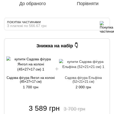
До обраного
Порівняти
ПОКУПКА ЧАСТИНАМИ
3 платежі по 566.67 грн
Знижка на набір 👇
С
Садова фігура Янгол на колоні
Садова фігура Ельфіна
(45×27×17 см)
(52×21×21 см)
1 700 грн
2 000 грн
3 589 грн
3 700 грн