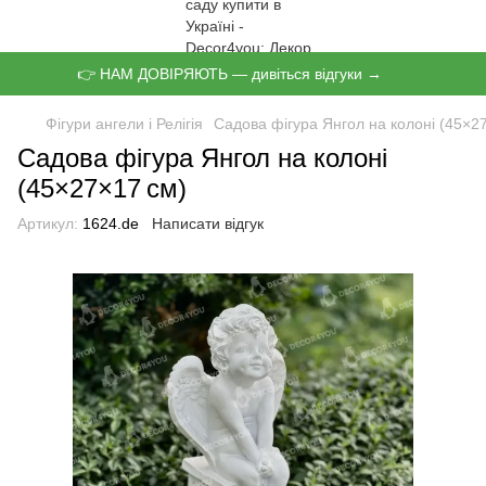
👉 НАМ ДОВІРЯЮТЬ — дивіться відгуки →
Фігури ангели і Релігія
Садова фігура Янгол на колоні (45×2
Садова фігура Янгол на колоні
(45×27×17 см)
Артикул:
1624.de
Написати відгук