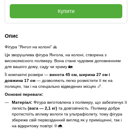
Купити
Опис
Фігура "Янгол на колоні" 🙏
Ця зворушлива фігура Янгола, на колоні, створена з
високоякісного полімеру. Вона стане чудовим доповненням
для вашого дому, саду чи храму 🏡.
Її компактні розміри —
висота 45 см, ширина 27 см і
довжина 17 см
— дозволяють легко розмістити її як на
полицях, так і на спеціально відведених місцях 📏.
Основні переваги:
Матеріал:
Фігура виготовлена з полімеру, що забезпечує її
легкість
(вага — 2,1 кг)
та довговічність. Полімер добре
протистоїть впливу вологи та ультрафіолету, тому фігура
збереже свій первозданний вигляд як у приміщенні, так і
на відкритому повітрі 🌞🌧️.