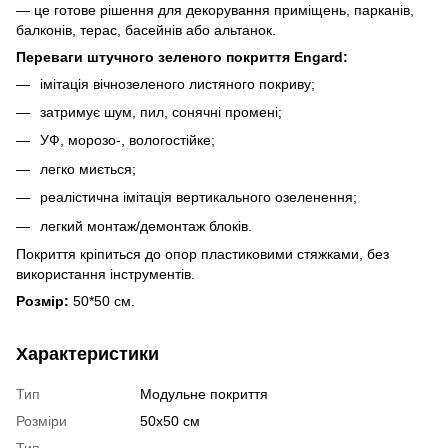
— це готове рішення для декорування приміщень, парканів,
балконів, терас, басейнів або альтанок.
Переваги штучного зеленого покриття Engard:
імітація вічнозеленого листяного покриву;
затримує шум, пил, сонячні промені;
УФ, морозо-, вологостійке;
легко миється;
реалістична імітація вертикального озеленення;
легкий монтаж/демонтаж блоків.
Покриття кріпиться до опор пластиковими стяжками, без
використання інструментів.
Розмір:
50*50 см.
Характеристики
Тип
Модульне покриття
Розміри
50х50 см
Тип