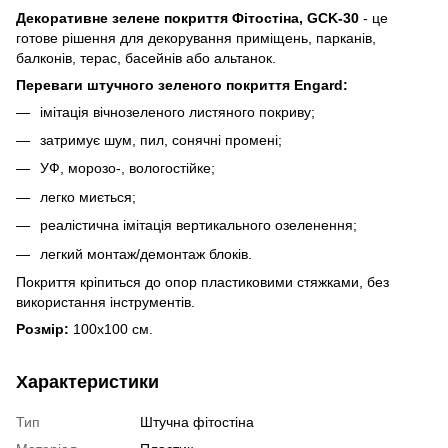
Декоративне зелене покриття Фітостіна, GCK-30
- це
готове рішення для декорування приміщень, парканів,
балконів, терас, басейнів або альтанок.
Переваги штучного зеленого покриття Engard:
імітація вічнозеленого листяного покриву;
затримує шум, пил, сонячні промені;
УФ, морозо-, вологостійке;
легко миється;
реалістична імітація вертикального озеленення;
легкий монтаж/демонтаж блоків.
Покриття кріпиться до опор пластиковими стяжками, без
використання інструментів.
Розмір:
100х100 см.
Характеристики
Тип
Штучна фітостіна