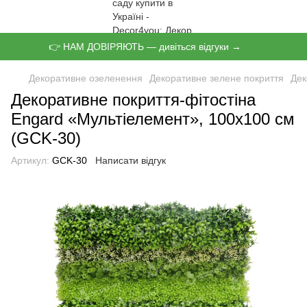
👉 НАМ ДОВІРЯЮТЬ — дивіться відгуки →
Декоративне озеленення
Декоративне зелене покриття
Дек
Декоративне покриття-фітостіна
Engard «Мультіелемент», 100х100 см
(GCK-30)
Артикул:
GCK-30
Написати відгук