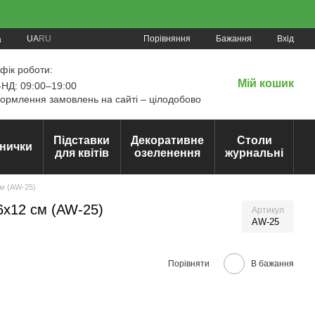
Порівняння
UA
RU
Бажання
Вхід
а
фік роботи:
Мій кошик
НД: 09:00–19:00
рмлення замовлень на сайті – цілодобово
Підставки
Декоративне
Столи
нички
для квітів
озеленення
журнальні
см (AW-25)
6х12 см (AW-25)
Артикул
AW-25
Порівняти
В бажання