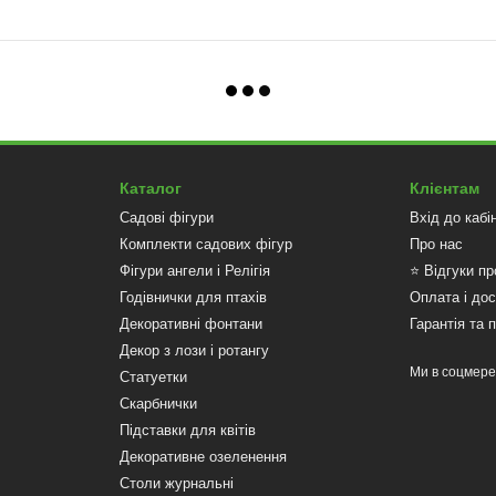
Каталог
Клієнтам
Садові фігури
Вхід до кабі
Комплекти садових фігур
Про нас
Фігури ангели і Релігія
⭐ Відгуки пр
Годівнички для птахів
Оплата і до
Декоративні фонтани
Гарантія та 
Декор з лози і ротангу
Ми в соцмер
Статуетки
Скарбнички
Підставки для квітів
Декоративне озеленення
Столи журнальні