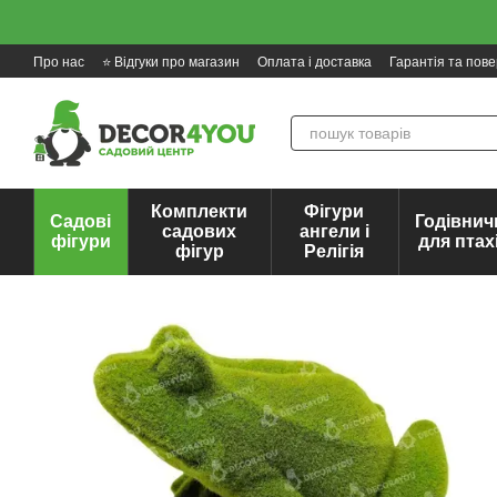
Перейти до основного контенту
Про нас
⭐ Відгуки про магазин
Оплата і доставка
Гарантія та пов
Комплекти
Фігури
Садові
Годівнич
садових
ангели і
фігури
для птах
фігур
Релігія