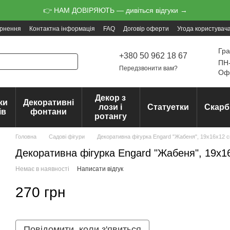
👉 НАМ ДОВІРЯЮТЬ — дивіться відгуки →
ернення
Контактна інформація
FAQ
Договір оферти
Угода користувач
Гра
+380 50 962 18 67
ПН-
Передзвонити вам?
Офо
Декор з
ки
Декоративні
лози і
Статуетки
Скарб
ів
фонтани
ротангу
Головна
Садові фігури
Декоративна фігурка Engard "Жабеня", 19х16х12 
Декоративна фігурка Engard "Жабеня", 19х1
Немає в наявності
Написати відгук
270 грн
Повідомити, коли з'явиться