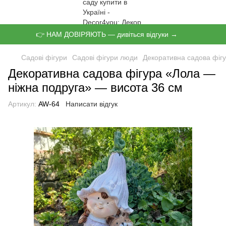
👉 НАМ ДОВІРЯЮТЬ — дивіться відгуки →
Садові фігури
Садові фігури люди
Декоративна садова фіг
Декоративна садова фігура «Лола —
ніжна подруга» — висота 36 см
Артикул:
AW-64
Написати відгук