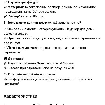
📌
Параметри фігури:
✔️
Матеріал:
високоякісний полімер, стійкий до механічних
пошкоджень та не боїться вологи.
✔️
Розмір:
висота 184 см.
❓
Чому варто купити велику набивну фігурку?
✅
Яскравий акцент
– створіть унікальний декор для дому,
офісу чи заходу
✅
Оригінальний подарунок
– здивуйте близьких креативним
презентом
✅
Легкість у догляді
– достатньо протирати вологою
серветкою
🚚
Доставка:
📦 Відправка
Новою Поштою
по всій Україні
💰 Оплата при отриманні або на рахунок ФОП
💯
Гарантія якості від магазину
Якщо фігура пошкодиться під час доставки – оперативно
замінимо!
Характеристики