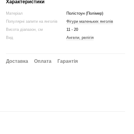
Характеристики
Матеріал
Полістоун (Полімер)
Популярні запити на янголів
Фігури маленьких янголів
Висота діапазон, см
11 - 20
Вид
Ангели, релігія
Доставка
Оплата
Гарантія