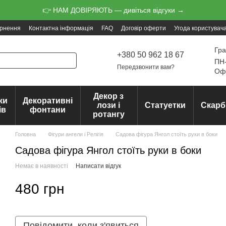
👉 НАМ ДОВІРЯЮТЬ — дивіться відгуки →
ернення
Контактна інформація
FAQ
Договір оферти
Угода користувач
Гра
+380 50 962 18 67
ПН-
Передзвонити вам?
Офо
Декор з
ки
Декоративні
лози і
Статуетки
Скарб
ів
фонтани
ротангу
Головна
Фігури ангели і Релігія
Садова фігура Янгол стоїть руки в боки
Садова фігура Янгол стоїть руки в боки
Немає в наявності
Написати відгук
480 грн
Повідомити, коли з'явиться