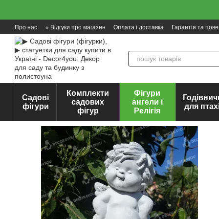
Перейти до основного контенту
Про нас
⭐ Відгуки про магазин
Оплата і доставка
Гарантія та пов
Комплекти
Фігури
Садові
Годівнич
садових
ангели і
фігури
для птах
фігур
Релігія