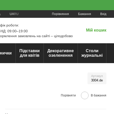
Порівняння
UA
RU
Бажання
Вхід
а
фік роботи:
Мій кошик
НД: 09:00–19:00
рмлення замовлень на сайті – цілодобово
Підставки
Декоративне
Столи
нички
для квітів
озеленення
журнальні
Артикул
3004.de
Порівняти
В бажання