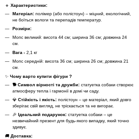
🔹
Характеристики:
Матеріал:
полімер (або полістоун) – міцний, екологічний,
не боїться вологи та перепадів температур.
Розміри:
Мопс великий: висота 44 см; ширина 36 см; довжина 24
см.
Вага -
2,1 кг
Мопс середній: висота 36 см; ширина 26 см; довжина 21
см.
✨
Чому варто купити фігури ?
🐕 Символ вірності та дружби:
статуетка собаки створює
атмосферу тепла і гармонії в домі чи саду.
💎
Стійкість і якість:
полістоун – це матеріал, який довго
зберігає свій вигляд, не тріскається та не вигорає.
🎉
Ідеальний подарунок:
статуетка собаки – це
незвичайний презент для будь-якого випадку, який точно
здивує.
🚚
Доставка: