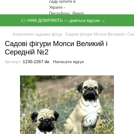
👉 НАМ ДОВІРЯЮТЬ — дивіться відгуки →
Комплекти садових фігур
Садові фігури Мопси Великий і С
Садові фігури Мопси Великий і
Середній №2
Артикул:
1230-2267.de
Написати відгук