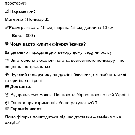
простору!✨
📐
Параметри:
Матеріал:
Полімер 🧵
📏
Розмір:
висота 18 см, ширина 15 см, довжина 13 см.
Вага -
600 г
💖
Чому варто купити фігурку їжачка?
🏡 Ідеально підходить для декору дому, саду чи офісу.
🌱 Виготовлена з екологічного та довговічного полімеру – не
вицвітає, не тріскається!
🎁 Чудовий подарунок для друзів і близьких, які люблять милі
та оригінальні речі.
🚚
Доставка:
📦 Відправляємо Новою Поштою та Укрпоштою по всій Україні.
💳 Оплата при отриманні або на рахунок ФОП.
💯
Гарантія якості:
Якщо фігурка пошкодиться під час доставки – замінимо на
нову! ✅