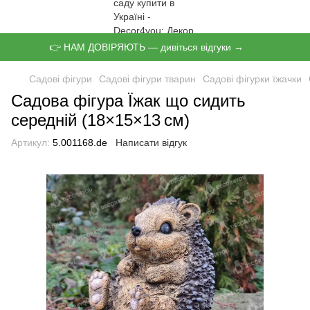
👉 НАМ ДОВІРЯЮТЬ — дивіться відгуки →
Садові фігури
Садові фігури тварин
Садові фігурки їжачки
Садова фігура Їжак що сидить
середній (18×15×13 см)
Артикул:
5.001168.de
Написати відгук