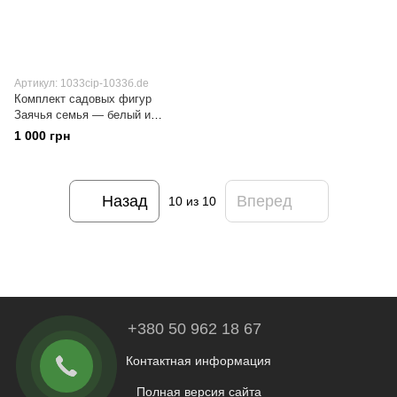
Артикул: 1033сір-1033б.de
Комплект садовых фигур
Заячья семья — белый и
серый зайчики, 19×13×16 см
1 000 грн
Назад
Вперед
10
из 10
+380 50 962 18 67
Контактная информация
Полная версия сайта