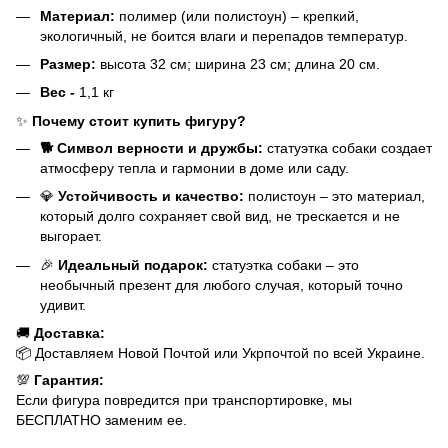
Материал:
полимер (или полистоун) – крепкий,
экологичный, не боится влаги и перепадов температур.
Размер:
высота 32 см; ширина 23 см; длина 20 см.
Вес -
1,1 кг
✨
Почему стоит купить фигуру?
🐕 Символ верности и дружбы:
статуэтка собаки создает
атмосферу тепла и гармонии в доме или саду.
💎
Устойчивость и качество:
полистоун – это материал,
который долго сохраняет свой вид, не трескается и не
выгорает.
🎉
Идеальный подарок:
статуэтка собаки – это
необычный презент для любого случая, который точно
удивит.
🚚
Доставка:
📦 Доставляем Новой Почтой или Укрпочтой по всей Украине.
💯
Гарантия:
Если фигура повредится при транспортировке, мы
БЕСПЛАТНО заменим ее.