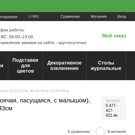
Сравнение
UA
RU
Желания
Вход
оглашение
афик работы:
Мой заказ
ВС: 09:00–19:00
рмление заказов на сайте - круглосуточно
Подставки
Декоративное
Столы
ки
для
озеленение
журнальные
цветов
змеры: 62×12×37см, 40×12×49см, 31×25×43см
тоячая, пасущаяся, с малышом),
Артикул
5.477-
43см
417-
421.de
К сравнению
В желания