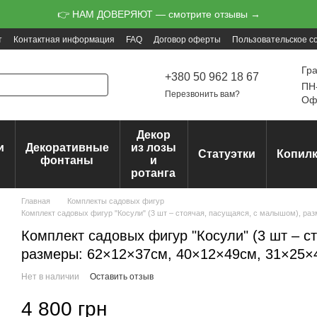
👉 НАМ ДОВЕРЯЮТ — смотрите отзывы →
т
Контактная информация
FAQ
Договор оферты
Пользовательское с
Гр
+380 50 962 18 67
ПН-
Перезвонить вам?
Офо
Декор
и
Декоративные
из лозы
Статуэтки
Копил
ц
фонтаны
и
ротанга
Главная
Комплекты садовых фигур
Комплект садовых фигур "Косули" (3 шт – стоячая, пасущаяся, с малышом), ра
Комплект садовых фигур "Косули" (3 шт – с
размеры: 62×12×37см, 40×12×49см, 31×25×
Нет в наличии
Оставить отзыв
4 800 грн