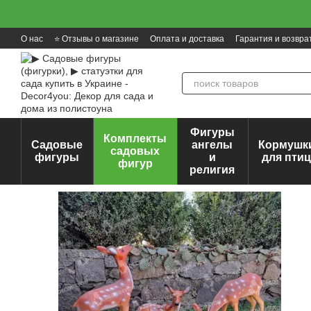
Перейти к основному контенту
О нас
⭐ Отзывы о магазине
Оплата и доставка
Гарантия и возвра
Фигуры
Комплекты
Садовые
ангелы
Кормушк
садовых
фигуры
и
для пти
фигур
религия