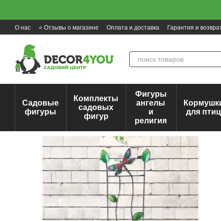
Перейти к основному контенту
О нас
⭐ Отзывы о магазине
Оплата и доставка
Гарантия и возвра
Фигуры
Комплекты
Садовые
ангелы
Кормушк
садовых
фигуры
и
для пти
фигур
религия