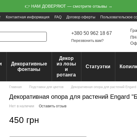
👉 НАМ ДОВЕРЯЮТ — смотрите отзывы →
т
Контактная информация
FAQ
Договор оферты
Пользовательское с
Гр
+380 50 962 18 67
ПН-
Перезвонить вам?
Офо
Декор
и
Декоративные
из лозы
Статуэтки
Копил
ц
фонтаны
и
ротанга
Главная
Подставки для цветов
Декоративная опора для растений Engard 
Декоративная опора для растений Engard "Б
Нет в наличии
Оставить отзыв
450 грн