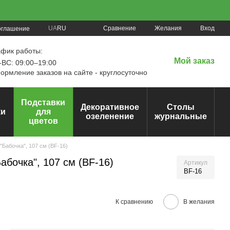
Сравнение
UA
RU
Желания
Вход
оглашение
афик работы:
Мой заказ
ВС: 09:00–19:00
рмление заказов на сайте - круглосуточно
Подставки
Декоративное
Столы
ки
для
озеленение
журнальные
цветов
"Бабочка", 107 см (BF-16)
абочка", 107 см (BF-16)
Артикул
BF-16
К сравнению
В желания