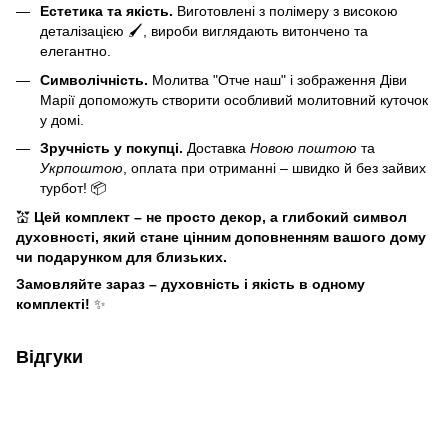
Естетика та якість.
Виготовлені з полімеру з високою
деталізацією 🖌️, вироби виглядають витончено та
елегантно.
Символічність.
Молитва "Отче наш" і зображення Діви
Марії допоможуть створити особливий молитовний куточок
у домі.
Зручність у покупці.
Доставка
Новою поштою
та
Укрпоштою
, оплата при отриманні – швидко й без зайвих
турбот! 📦
💒
Цей комплект – не просто декор, а глибокий символ
духовності, який стане цінним доповненням вашого дому
чи подарунком для близьких.
Замовляйте зараз – духовність і якість в одному
комплекті!
✨
Відгуки