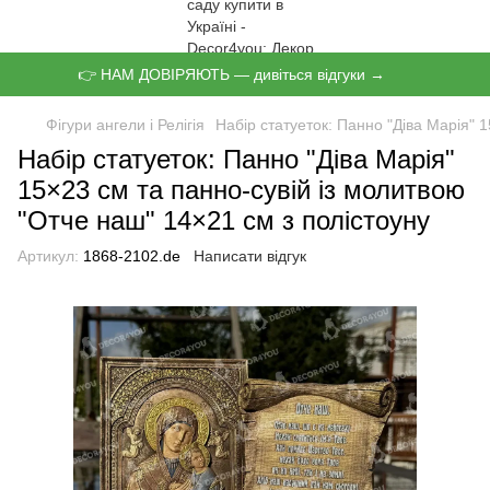
👉 НАМ ДОВІРЯЮТЬ — дивіться відгуки →
Фігури ангели і Релігія
Набір статуеток: Панно "Діва Марія" 
Набір статуеток: Панно "Діва Марія"
15×23 см та панно-сувій із молитвою
"Отче наш" 14×21 см з полістоуну
Артикул:
1868-2102.de
Написати відгук