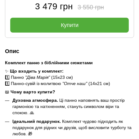
3 479 грн
3 550 грн
Купити
Опис
Комплект панно з біблійними сюжетами
✨
Що входить у комплект:
1️⃣ Панно
"Діва Марія"
(15x23 см)
1️⃣ Панно-сувій із молитвою
"Отче наш"
(14x21 см)
📖
Чому варто купити?
Духовна атмосфера.
Ці панно наповнять ваш простір
гармонією та натхненням, стануть символом віри та
спокою. 🙏
Ідеальний подарунок.
Комплект чудово підходить як
подарунок для рідних чи друзів, щоб висловити турботу та
любов. 🎁