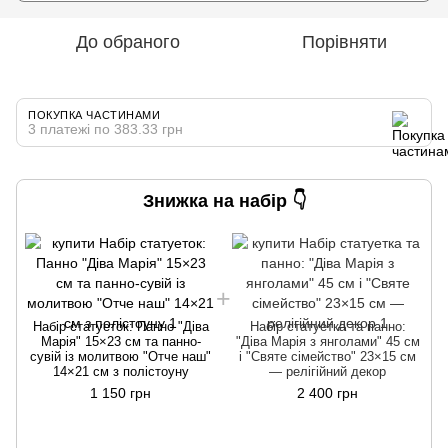
До обраного
Порівняти
ПОКУПКА ЧАСТИНАМИ
3 платежі по 383.33 грн
Знижка на набір 👇
Набір статуеток: Панно "Діва
Набір статуетка та панно:
Марія" 15×23 см та панно-
"Діва Марія з янголами" 45 см
сувій із молитвою "Отче наш"
і "Святе сімейство" 23×15 см
14×21 см з полістоуну
— релігійний декор
1 150 грн
2 400 грн