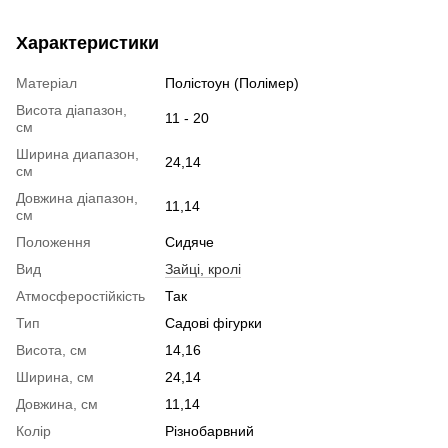
Характеристики
Матеріал
Полістоун (Полімер)
Висота діапазон,
11 - 20
см
Ширина диапазон,
24,14
см
Довжина діапазон,
11,14
см
Положення
Сидяче
Вид
Зайці, кролі
Атмосферостійкість
Так
Тип
Садові фігурки
Висота, см
14,16
Ширина, см
24,14
Довжина, см
11,14
Колір
Різнобарвний