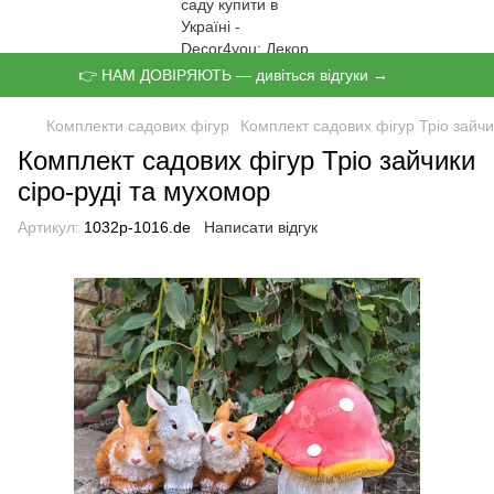
👉 НАМ ДОВІРЯЮТЬ — дивіться відгуки →
Комплекти садових фігур
Комплект садових фігур Тріо зайчи
Комплект садових фігур Тріо зайчики
сіро-руді та мухомор
Артикул:
1032р-1016.de
Написати відгук