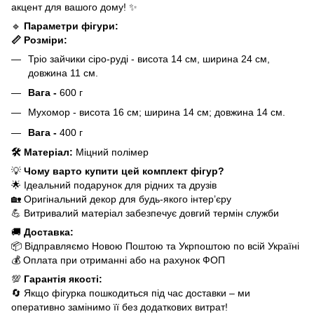
акцент для вашого дому! ✨
🔹
Параметри фігури:
📏 Розміри:
Тріо зайчики сіро-руді - висота 14 см, ширина 24 см,
довжина 11 см.
Вага -
600 г
Мухомор - висота 16 см; ширина 14 см; довжина 14 см.
Вага -
400 г
🛠 Матеріал:
Міцний полімер
💡
Чому варто купити цей комплект фігур?
🌟 Ідеальний подарунок для рідних та друзів
🏡 Оригінальний декор для будь-якого інтер’єру
💪 Витривалий матеріал забезпечує довгий термін служби
🚚
Доставка:
📦 Відправляємо Новою Поштою та Укрпоштою по всій Україні
💰 Оплата при отриманні або на рахунок ФОП
💯
Гарантія якості:
🔄 Якщо фігурка пошкодиться під час доставки – ми
оперативно замінимо її без додаткових витрат!