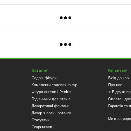
Каталог
Клієнтам
Садові фігури
Вхід до кабі
Комплекти садових фігур
Про нас
Фігури ангели і Релігія
⭐ Відгуки пр
Годівнички для птахів
Оплата і до
Декоративні фонтани
Гарантія та 
Декор з лози і ротангу
Ми в соцмер
Статуетки
Скарбнички