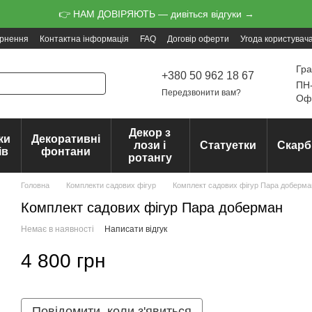
👉 НАМ ДОВІРЯЮТЬ — дивіться відгуки →
ернення
Контактна інформація
FAQ
Договір оферти
Угода користувач
Гра
+380 50 962 18 67
ПН-
Передзвонити вам?
Офо
Декор з
ки
Декоративні
лози і
Статуетки
Скарб
ів
фонтани
ротангу
Головна
Комплекти садових фігур
Комплект садових фігур Пара доберма
Комплект садових фігур Пара доберман
Немає в наявності
Написати відгук
4 800 грн
Повідомити, коли з'явиться