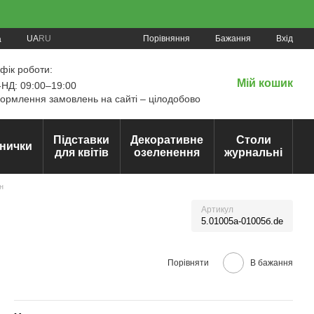
Порівняння
UA
RU
Бажання
Вхід
а
фік роботи:
Мій кошик
НД: 09:00–19:00
рмлення замовлень на сайті – цілодобово
Підставки
Декоративне
Столи
нички
для квітів
озеленення
журнальні
н
Артикул
5.01005а-01005б.de
Порівняти
В бажання