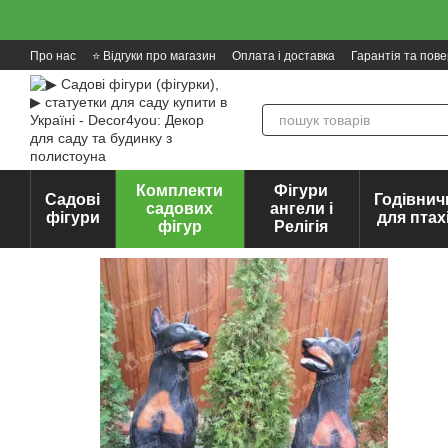
Перейти до основного контенту
Про нас
⭐ Відгуки про магазин
Оплата і доставка
Гарантія та пов
Комплекти
Фігури
Садові
Годівнич
садових
ангели і
фігури
для птах
фігур
Релігія