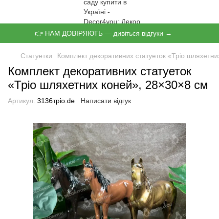
👉 НАМ ДОВІРЯЮТЬ — дивіться відгуки →
Статуетки
Комплект декоративних статуеток «Тріо шляхетни
Комплект декоративних статуеток
«Тріо шляхетних коней», 28×30×8 см
Артикул:
3136тріо.de
Написати відгук