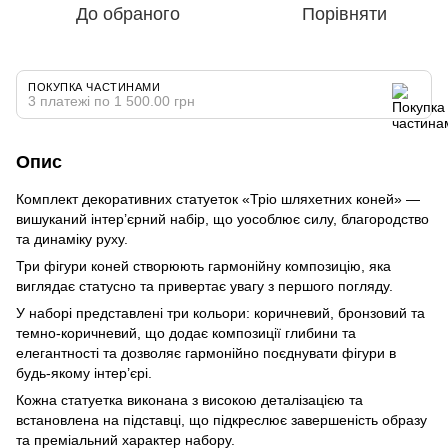
До обраного
Порівняти
ПОКУПКА ЧАСТИНАМИ
3 платежі по 1 500.00 грн
Опис
Комплект декоративних статуеток «Тріо шляхетних коней» —
вишуканий інтер’єрний набір, що уособлює силу, благородство
та динаміку руху.
Три фігури коней створюють гармонійну композицію, яка
виглядає статусно та привертає увагу з першого погляду.
У наборі представлені три кольори: коричневий, бронзовий та
темно-коричневий, що додає композиції глибини та
елегантності та дозволяє гармонійно поєднувати фігури в
будь-якому інтер’єрі.
Кожна статуетка виконана з високою деталізацією та
встановлена на підставці, що підкреслює завершеність образу
та преміальний характер набору.