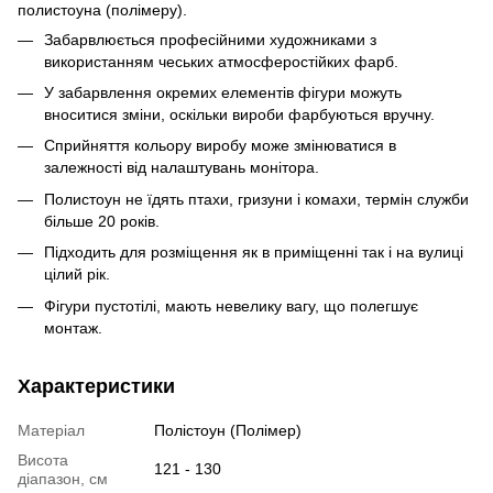
полистоуна (полімеру).
Забарвлюється професійними художниками з
використанням чеських атмосферостійких фарб.
У забарвлення окремих елементів фігури можуть
вноситися зміни, оскільки вироби фарбуються вручну.
Сприйняття кольору виробу може змінюватися в
залежності від налаштувань монітора.
Полистоун не їдять птахи, гризуни і комахи, термін служби
більше 20 років.
Підходить для розміщення як в приміщенні так і на вулиці
цілий рік.
Фігури пустотілі, мають невелику вагу, що полегшує
монтаж.
Характеристики
Матеріал
Полістоун (Полімер)
Висота
121 - 130
діапазон, см