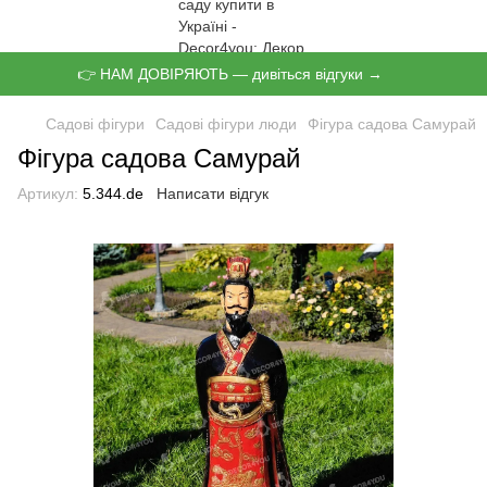
👉 НАМ ДОВІРЯЮТЬ — дивіться відгуки →
Садові фігури
Садові фігури люди
Фігура садова Самурай
Фігура садова Самурай
Артикул:
5.344.de
Написати відгук