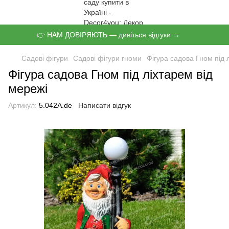
👉 НАМ ДОВІРЯЮТЬ — дивіться відгуки →
Садові фігури
Садові фігури гноми
Фігура садова Гном під 
Фігура садова Гном під ліхтарем від
мережі
Артикул:
5.042А.de
Написати відгук