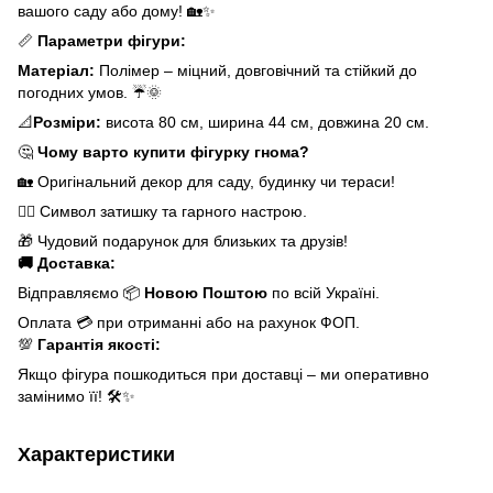
вашого саду або дому! 🏡✨
📏
Параметри фігури:
Матеріал:
Полімер – міцний, довговічний та стійкий до
погодних умов. ☔️🌞
📐
Розміри:
висота 80 см, ширина 44 см, довжина 20 см.
🤔
Чому варто купити фігурку гнома?
🏡 Оригінальний декор для саду, будинку чи тераси!
🧙‍♂️ Символ затишку та гарного настрою.
🎁 Чудовий подарунок для близьких та друзів!
🚚 Доставка:
Відправляємо 📦
Новою Поштою
по всій Україні.
Оплата 💳 при отриманні або на рахунок ФОП.
💯
Гарантія якості:
Якщо фігура пошкодиться при доставці – ми оперативно
замінимо її! 🛠️✨
Характеристики