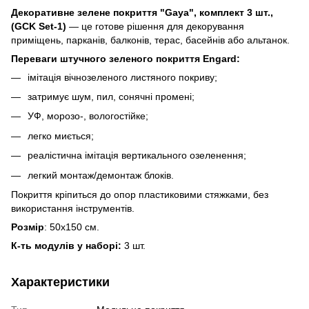
Декоративне зелене покриття "Gaya", комплект 3 шт.,
(GCK Set-1)
— це готове рішення для декорування
приміщень, парканів, балконів, терас, басейнів або альтанок.
Переваги штучного зеленого покриття Engard:
імітація вічнозеленого листяного покриву;
затримує шум, пил, сонячні промені;
УФ, морозо-, вологостійке;
легко миється;
реалістична імітація вертикального озеленення;
легкий монтаж/демонтаж блоків.
Покриття кріпиться до опор пластиковими стяжками, без
використання інструментів.
Розмір
: 50х150 см.
К-ть модулів у наборі:
3 шт.
Характеристики