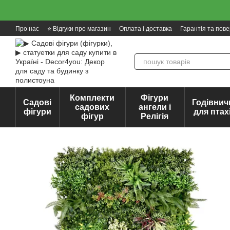
Перейти до основного контенту
Про нас
⭐ Відгуки про магазин
Оплата і доставка
Гарантія та пов
Комплекти
Фігури
Садові
Годівнич
садових
ангели і
фігури
для птах
фігур
Релігія