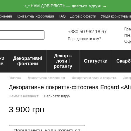
👉 НАМ ДОВІРЯЮТЬ — дивіться відгуки →
ернення
Контактна інформація
FAQ
Договір оферти
Угода користувач
Гра
+380 50 962 18 67
ПН-
Передзвонити вам?
Офо
Декор з
ки
Декоративні
лози і
Статуетки
Скарб
ів
фонтани
ротангу
Головна
Декоративне озеленення
Декоративне зелене покриття
Деко
Декоративне покриття-фітостена Engard «Af
Немає в наявності
Написати відгук
3 900 грн
Повідомити, коли з'явиться