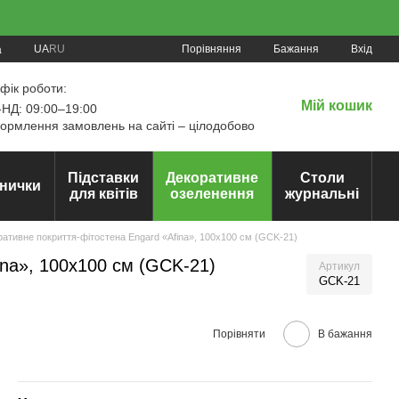
Порівняння
UA
RU
Бажання
Вхід
а
фік роботи:
Мій кошик
НД: 09:00–19:00
рмлення замовлень на сайті – цілодобово
Підставки
Декоративне
Столи
нички
для квітів
озеленення
журнальні
ративне покриття-фітостена Engard «Afina», 100х100 см (GCK-21)
ina», 100х100 см (GCK-21)
Артикул
GCK-21
Порівняти
В бажання