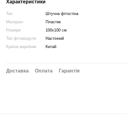
Характеристики
Тип
Штучна фітостіна
Матеріал
Пластик
Розміри
100х100 см
Тип фітомодуля
Настінний
Країна виробник
Китай
Доставка
Оплата
Гарантія