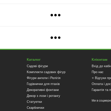
Каталог
Клієнтам
Садові фігури
Вхід до кабі
Комплекти садових фігур
Про нас
Фігури ангели і Релігія
⭐ Відгуки пр
Годівнички для птахів
Оплата і до
Декоративні фонтани
Гарантія та 
Декор з лози і ротангу
Ми в соцмер
Статуетки
Скарбнички